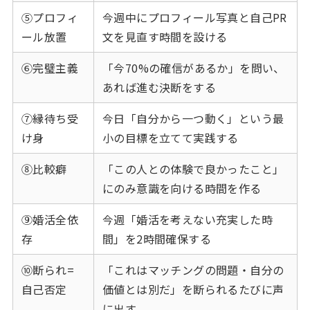
⑤プロフィ
今週中にプロフィール写真と自己PR
ール放置
文を見直す時間を設ける
⑥完璧主義
「今70%の確信があるか」を問い、
あれば進む決断をする
⑦縁待ち受
今日「自分から一つ動く」という最
け身
小の目標を立てて実践する
⑧比較癖
「この人との体験で良かったこと」
にのみ意識を向ける時間を作る
⑨婚活全依
今週「婚活を考えない充実した時
存
間」を2時間確保する
⑩断られ=
「これはマッチングの問題・自分の
自己否定
価値とは別だ」を断られるたびに声
に出す