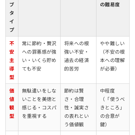
ブ
の難易度
タ
イ
プ
不
常に節約・贅沢
将来への根
やや難しい
安
への罪悪感が強
強い不安・
（不安の根
主
い・いくら貯め
過去の経済
本への理解
導
ても不安
的苦労
が必要）
型
価
無駄遣いをしな
節約は賢
中程度
値
いことを美徳と
さ・合理
（「使うべ
観
感じる・コスパ
性・誠実さ
きところ」
型
を重視する
の表れとい
の合意が
う価値観
鍵）