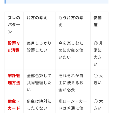
ズレの
片方の考え
もう片方の考
影響
パター
え
度
ン
貯蓄 v
毎月しっかり
今を楽しむた
◎ 非
s 消費
貯蓄したい
めにお金を使
常に
いたい
大き
い
家計管
全部合算して
それぞれが自
○ 大
理方法
共同管理した
由に使えるお
きい
い
金が必要
借金・
借金は絶対に
車ローン・カー
○ 大
カード
したくない
ドは普通に使
きい