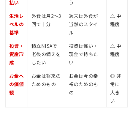
払い
う
生活レ
外食は月2〜3
週末は外食が
△ 中
ベルの
回で十分
当然のスタイ
程度
基準
ル
投資・
積立NISAで
投資は怖い・
△ 中
資産形
老後の備えを
現金で持ちた
程度
成
したい
い
お金へ
お金は将来の
お金は今の幸
◎ 非
の価値
ためのもの
福のためのも
常に
観
の
大き
い