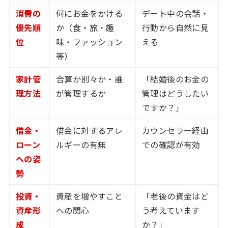
消費の
何にお金をかける
デート中の会話・
優先順
か（食・旅・趣
行動から自然に見
位
味・ファッション
える
等）
家計管
合算か別々か・誰
「結婚後のお金の
理方法
が管理するか
管理はどうしたい
ですか？」
借金・
借金に対するアレ
カウンセラー経由
ローン
ルギーの有無
での確認が有効
への姿
勢
投資・
資産を増やすこと
「老後の資金はど
資産形
への関心
う考えています
成
か？」