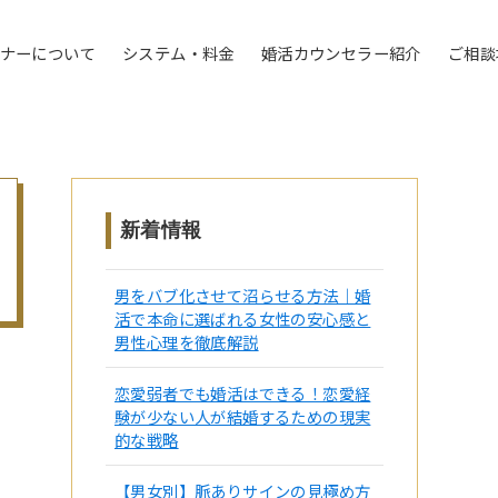
トナーについて
システム・料金
婚活カウンセラー紹介
ご相談
新着情報
男をバブ化させて沼らせる方法｜婚
活で本命に選ばれる女性の安心感と
男性心理を徹底解説
恋愛弱者でも婚活はできる！恋愛経
験が少ない人が結婚するための現実
的な戦略
【男女別】脈ありサインの見極め方