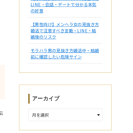
LINE・会話・デートで分かる本気
の好意
【男性向け】メンヘラ女の見抜き方
婚活で注意すべき言動・LINE・結
婚後のリスク
モラハラ男の見抜き方婚活中・結婚
前に確認したい危険サイン
アーカイブ
ア
伝
ー
カ
イ