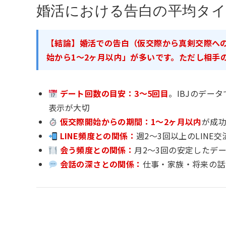
婚活における告白の平均タ
【結論】婚活での告白（仮交際から真剣交際への
始から1〜2ヶ月以内」が多いです。ただし相手
デート回数の目安：3〜5回目
。IBJのデー
表示が大切
仮交際開始からの期間：1〜2ヶ月以内
が成
LINE頻度との関係：
週2〜3回以上のLIN
会う頻度との関係：
月2〜3回の安定したデ
会話の深さとの関係：
仕事・家族・将来の話