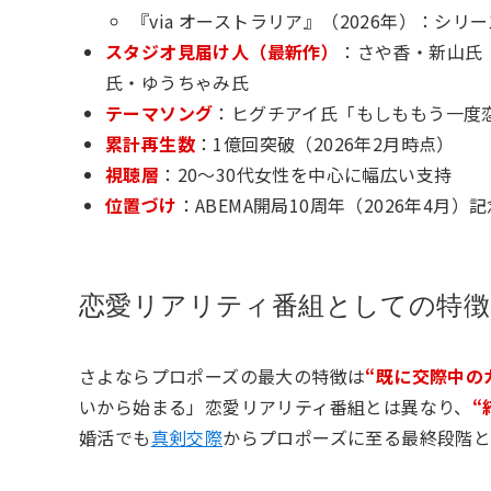
『via オーストラリア』（2026年）：シリ
スタジオ見届け人（最新作）
：さや香・新山氏
氏・ゆうちゃみ氏
テーマソング
：ヒグチアイ氏「もしももう一度
累計再生数
：1億回突破（2026年2月時点）
視聴層
：20〜30代女性を中心に幅広い支持
位置づけ
：ABEMA開局10周年（2026年4月
恋愛リアリティ番組としての特徴
さよならプロポーズの最大の特徴は
“既に交際中の
いから始まる」恋愛リアリティ番組とは異なり、
“
婚活でも
真剣交際
からプロポーズに至る最終段階と