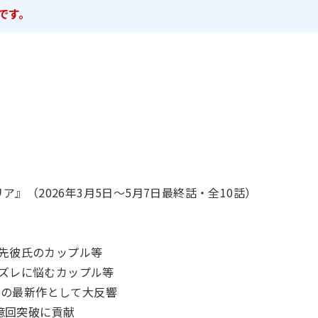
です。
リア』（2026年3月5日〜5月7日最終話・全10話）
優先彼氏のカップル等
のズレに悩むカップル等
ぶりの最新作として大反響
1億回突破に貢献