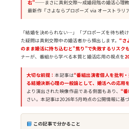
右”
──まさに真剣交際〜成婚段階の婚活心理教
最新作『さよならプロポーズ via オーストラ
「結婚を決められない…」「プロポーズを待ち続
た疑問は真剣交際中の婚活者から頻出します。
“さ
のまま婚活に持ち込むと”焦り”で失敗するリスクも
ナーが、番組から学べる本質と婚活応用の視点を
2
大切な前提：
本記事は
“番組出演者個人を批判・
る結婚決断心理の一般論として、婚活への応用を
より演出された映像作品である側面もあり、
“
さい。本記事は2026年5月時点の公開情報に基
この記事で分かること