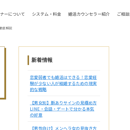
トナーについて
システム・料金
婚活カウンセラー紹介
ご相談
徹底解説
新着情報
恋愛弱者でも婚活はできる！恋愛経
験が少ない人が結婚するための現実
的な戦略
【男女別】脈ありサインの見極め方
LINE・会話・デートで分かる本気
の好意
【男性向け】メンヘラ女の見抜き方