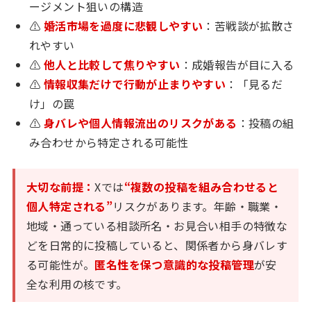
ージメント狙いの構造
⚠
婚活市場を過度に悲観しやすい
：苦戦談が拡散さ
れやすい
⚠
他人と比較して焦りやすい
：成婚報告が目に入る
⚠
情報収集だけで行動が止まりやすい
：「見るだ
け」の罠
⚠
身バレや個人情報流出のリスクがある
：投稿の組
み合わせから特定される可能性
大切な前提：
Xでは
“複数の投稿を組み合わせると
個人特定される”
リスクがあります。年齢・職業・
地域・通っている相談所名・お見合い相手の特徴な
どを日常的に投稿していると、関係者から身バレす
る可能性が。
匿名性を保つ意識的な投稿管理
が安
全な利用の核です。