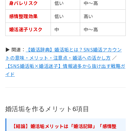
身バレリスク
低い
中〜高
感情整理効果
低い
高い
婚活迷子リスク
中
中〜高
▶ 関連：
【婚活辞典】婚活垢とは？SNS婚活アカウン
トの意味・メリット・注意点・婚活への活かし方
／
【SNS婚活垢×婚活迷子】情報過多から抜け出す戦略ガ
イド
婚活垢を作るメリット6項目
【結論】婚活垢メリットは「婚活記録」「感情整