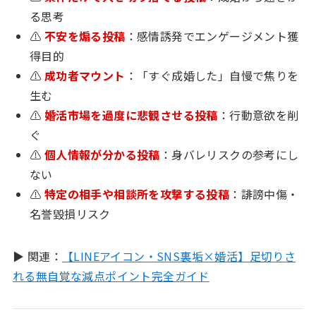
る思考
⚠
不安を煽る投稿
：感情誘発でエンゲージメント獲
得目的
⚠
成功者マウント
：「すぐ成婚した」自慢で焦りを
生む
⚠
婚活市場を過度に悲観させる投稿
：行動意欲を削
ぐ
⚠
個人情報が分かる投稿
：身バレリスクの参考にし
ない
⚠
特定の相手や相談所を攻撃する投稿
：誹謗中傷・
名誉毀損リスク
▶ 関連：
【LINEアイコン・SNS裏垢×婚活】足切りさ
れる無自覚な減点ポイント完全ガイド