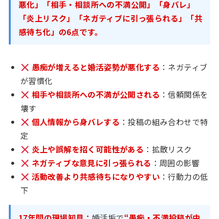
悪化」「相手・相談所への不満公開」「身バレ」
「炎上リスク」「ネガティブに引っ張られる」「共
感待ち化」の6点です。
愚痴が増えると婚活姿勢が悪化する
：ネガティブ
が習慣化
相手や相談所への不満が公開される
：信頼関係を
壊す
個人情報から身バレする
：投稿の組み合わせで特
定
炎上や誤解を招く可能性がある
：拡散リスク
ネガティブな意見に引っ張られる
：周囲の影響
活動改善より共感待ちになりやすい
：行動力の低
下
17年間の現場知見：
婚活垢で
“愚痴・不満投稿が中