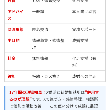
性質
共感・情報交換
個別支援
アドバイ
一般論
本人向け助言
ス
交流形態
匿名交流
実務サポート
主目的
情報収集・感情整
成婚支援
理
料金
無料情報
伴走支援（有
料）
役割
補助・ガス抜き
成婚への伴走
17年間の現場知見：
X婚活と結婚相談所は
“併用す
るのが理想”
です。Xで気づき・感情整理、相談所
で個別の活動改善──この使い分けで成婚に最短