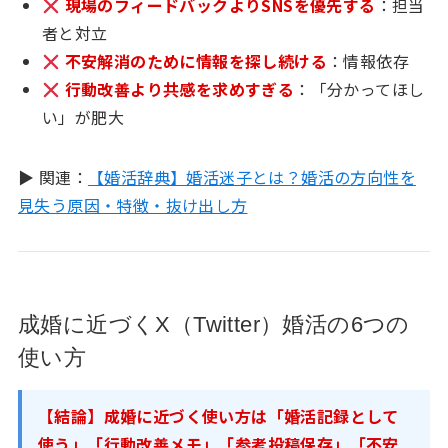
現場のフィードバックよりSNSを優先する
：担当
者と対立
不安解消のために情報を探し続ける
：情報依存
行動改善より共感を求めすぎる
：「分かってほし
い」が肥大
▶ 関連：
【婚活辞典】婚活迷子とは？婚活の方向性を
見失う原因・特徴・抜け出し方
成婚に近づくX（Twitter）婚活の6つの
使い方
【結論】成婚に近づく使い方は「婚活記録として
使う」「行動改善メモ」「参考投稿保存」「不安